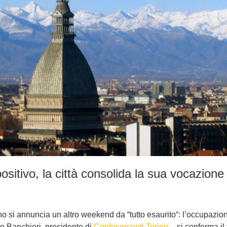
ositivo, la città consolida la sua vocazione 
rino si annuncia un altro weekend da “tutto esaurito“: l’occupazi
o Banchieri, presidente di
Confesercenti Torino
– si conferma il 