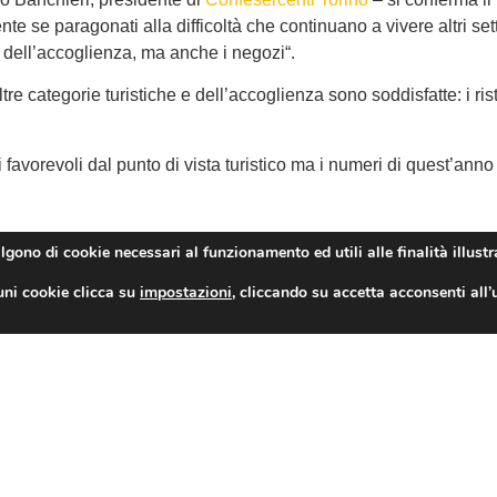
mente se paragonati alla difficoltà che continuano a vivere altri 
 dell’accoglienza, ma anche i negozi“.
e categorie turistiche e dell’accoglienza sono soddisfatte: i rist
avorevoli dal punto di vista turistico ma i numeri di quest’anno
algono di cookie necessari al funzionamento ed utili alle finalità illustr
a, per Torino un altro week end da ‘tutto esaurito’. Alberghi occu
uni cookie clicca su
impostazioni
, cliccando su accetta acconsenti all’
TAG