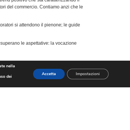
settori del commercio. Contiamo anzi che le
oratori si attendono il pienone; le guide
 superano le aspettative: la vocazione
ate nella
pati al 90%, soddisfatti ristoratori e guide
Accetta
Impostazioni
uso dei