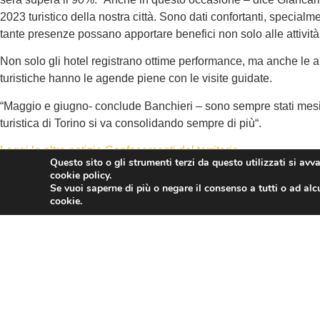
2023 turistico della nostra città. Sono dati confortanti, special
tante presenze possano apportare benefici non solo alle attività
Non solo gli hotel registrano ottime performance, ma anche le altr
turistiche hanno le agende piene con le visite guidate.
“Maggio e giugno- conclude Banchieri – sono sempre stati mesi f
turistica di Torino si va consolidando sempre di più“.
Leggi le altre notizie Confesercenti dal territorio
Questo sito o gli strumenti terzi da questo utilizzati si avv
cookie policy.
L’articolo
Confesercenti Torino: “2 giugno e Festival dell’Economi
Se vuoi saperne di più o negare il consenso a tutti o ad alc
turistiche”
proviene da
Confesercenti Nazionale
.
cookie.
Powered by
WPeMatico