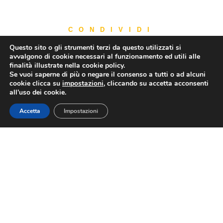
CONDIVIDI
Questo sito o gli strumenti terzi da questo utilizzati si
avvalgono di cookie necessari al funzionamento ed utili alle
finalità illustrate nella cookie policy.
Se vuoi saperne di più o negare il consenso a tutti o ad alcuni
cookie clicca su
impostazioni
, cliccando su accetta acconsenti
PRECEDENTE
SUCCESSIVO
all’uso dei cookie.
Ponte di Ferragosto: Assoturismo-CST, prenotato il 91% della disponibilità, attese 14,8 milioni di presenze
Turismo: Contratto nazionale, le associazioni del turismo Confesercenti siglano ipotesi di accordo per il rinnovo con Filcams-Cgil. Fisascat Cisl e Uiltucs
Accetta
Impostazioni
FEDERAGIT
Contatti