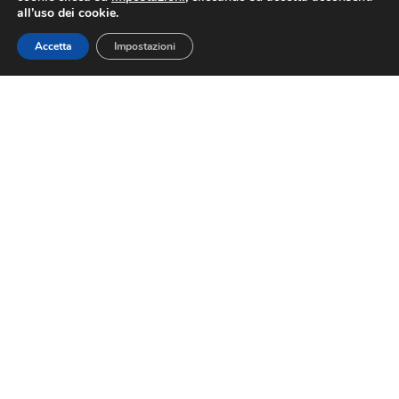
all’uso dei cookie.
PRECEDENTE
SUCCESSIVO
Accetta
Impostazioni
Contributi adv: Proroga al 12 settembre 2025 per l’invio della perizia asseverata (non più giurata)
Ponte dell’Immacolata: Assoturismo-CST, turismo riparte, prenotato il 72% delle sistemazioni disponibili. Attesi oltre 5 milioni di pernottamenti
FEDERAGIT
Contatti
Via Nazionale 60, Roma 00184
Tel.
06 4725315
federagit@confesercenti.it
turismo@pecconfesercentinaz.it