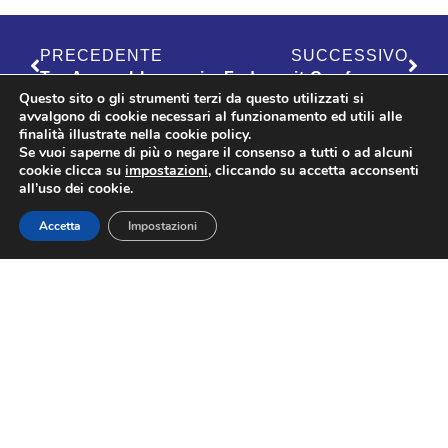
PRECEDENTE
SUCCESSIVO
Tra Assemblea nazionale, Assemblee di categoria, legge di bilancio, cucina italiana e consumi: le attività di Confesercenti nelle ultime settimane
Federagit Confesercenti Veneto Centrale: turismo internazionale in crescita “Serve una strategia per la sostenibilità urbana”
Questo sito o gli strumenti terzi da questo utilizzati si
avvalgono di cookie necessari al funzionamento ed utili alle
finalità illustrate nella cookie policy.
Se vuoi saperne di più o negare il consenso a tutti o ad alcuni
cookie clicca su
impostazioni
, cliccando su accetta acconsenti
FEDERAGIT
all’uso dei cookie.
Accetta
Impostazioni
Contatti
Via Nazionale 60, Roma 00184
Tel.
06 4725315
federagit@confesercenti.it
turismo@pecconfesercentinaz.it