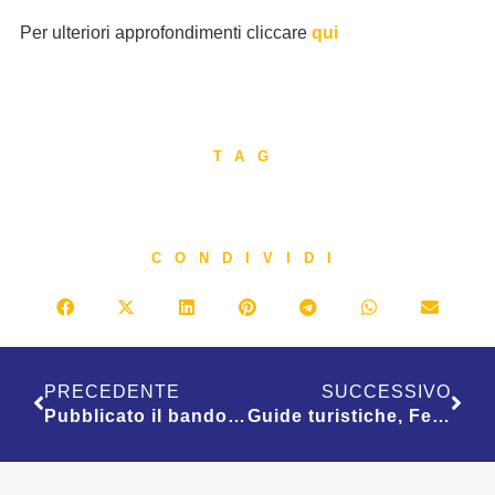
Per ulteriori approfondimenti cliccare
qui
TAG
CONDIVIDI
PRECEDENTE
SUCCESSIVO
Pubblicato il bando annunciato dal Ministro Mazzi per l’esame di abilitazione nazionale alla guida turistica: al via il nuovo esame per il conseguimento dell’abilitazione
Guide turistiche, Federagit Confesercenti scrive al Ministro: “Su bando serve confronto con le associazioni di categoria, così si rischia di indebolire la riforma”